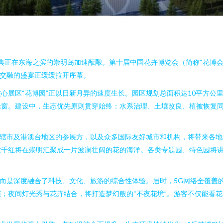
盛典正在东海之滨的崇明岛加速酝酿。第十届中国花卉博览会（简称“花博会
学交融的盛宴正缓缓拉开序幕。
展区“花博园”正以日新月异的速度生长。园区规划总面积达10平方公里
窗。建设中，生态优先原则贯穿始终：水系治理、土壤改良、植被恢复同
直辖市及港澳台地区的参展方，以及众多国际友好城市和机构，将带来各
紫千红将在崇明汇聚成一片波澜壮阔的花的海洋。各类专题园、特色园将
，而是深度融合了科技、文化、旅游的综合性体验。届时，5G网络全覆盖
；夜间灯光秀与花卉结合，将打造梦幻般的“不夜花境”。游客不仅能看