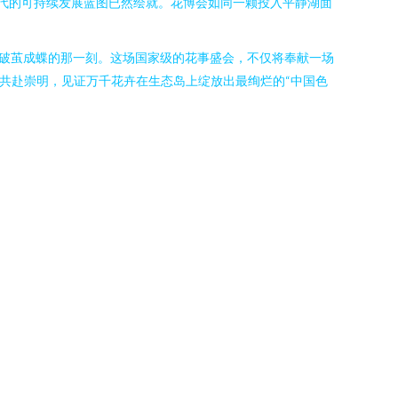
时代的可持续发展蓝图已然绘就。花博会如同一颗投入平静湖面
着破茧成蝶的那一刻。这场国家级的花事盛会，不仅将奉献一场
共赴崇明，见证万千花卉在生态岛上绽放出最绚烂的“中国色