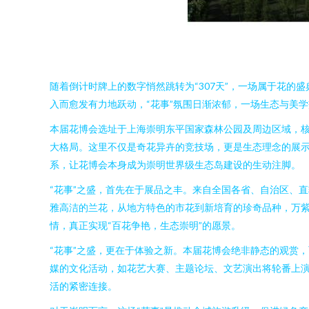
随着倒计时牌上的数字悄然跳转为“307天”，一场属于花的
入而愈发有力地跃动，“花事”氛围日渐浓郁，一场生态与美
本届花博会选址于上海崇明东平国家森林公园及周边区域，核心
大格局。这里不仅是奇花异卉的竞技场，更是生态理念的展示
系，让花博会本身成为崇明世界级生态岛建设的生动注脚。
“花事”之盛，首先在于展品之丰。来自全国各省、自治区、
雅高洁的兰花，从地方特色的市花到新培育的珍奇品种，万
情，真正实现“百花争艳，生态崇明”的愿景。
“花事”之盛，更在于体验之新。本届花博会绝非静态的观赏
媒的文化活动，如花艺大赛、主题论坛、文艺演出将轮番上演
活的紧密连接。