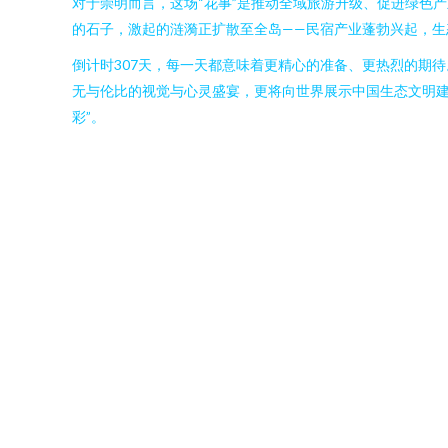
对于崇明而言，这场“花事”是推动全域旅游升级、促进绿色
的石子，激起的涟漪正扩散至全岛——民宿产业蓬勃兴起，生
倒计时307天，每一天都意味着更精心的准备、更热烈的期
无与伦比的视觉与心灵盛宴，更将向世界展示中国生态文明建
彩”。