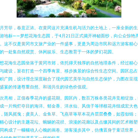
月芳菲，春意正浓。在黄冈这片充满生机与活力的土地上，一座全新的生
游地标——梦想花海生态园，于4月21日正式揭开神秘面纱，向公众惊艳
。这不仅是黄冈市文旅产业的一件盛事，更是为周边市民和远方游客精心
的一处集自然观赏、休闲娱乐、生态教育于一体的梦幻花园。
想花海生态园坐落于黄冈市郊，依托得天独厚的自然地理条件，经过精心
与建设，旨在打造一个四季有景、移步换景的综合性生态空间。园区总占
积广阔，设计理念深度融合了现代园艺美学与自然生态保护，力图在呈现
盛宴的传递尊重自然、和谐共生的绿色价值观。
次亮相，正值春季花卉的盛花期。园区内，数百万株各类花卉竞相绽放，
成一片绚烂夺目的海洋。郁金香、洋水仙、风信子等球根花卉组成宏大色
，随风摇曳；虞美人、金鱼草、飞燕草等草本花卉层层叠叠，如霞似锦；
精心设计的主题花坛、蜿蜒的花径、浪漫的花廊以及点缀其间的艺术雕塑
同构成了一幅幅动人心魄的画卷。游客漫步其中，仿佛置身于童话世界，
个转角都可能遇见不一样的惊喜。