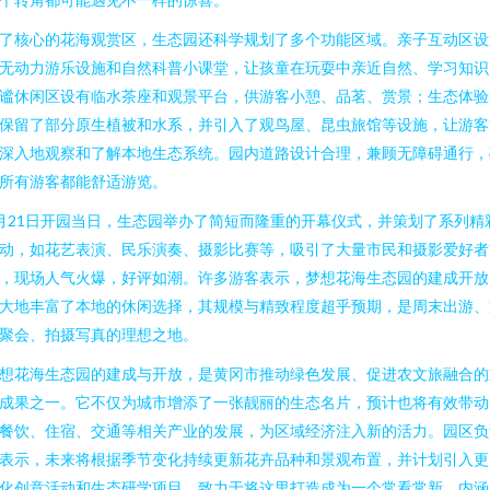
了核心的花海观赏区，生态园还科学规划了多个功能区域。亲子互动区设
无动力游乐设施和自然科普小课堂，让孩童在玩耍中亲近自然、学习知识
谧休闲区设有临水茶座和观景平台，供游客小憩、品茗、赏景；生态体验
保留了部分原生植被和水系，并引入了观鸟屋、昆虫旅馆等设施，让游客
深入地观察和了解本地生态系统。园内道路设计合理，兼顾无障碍通行，
所有游客都能舒适游览。
月21日开园当日，生态园举办了简短而隆重的开幕仪式，并策划了系列精
动，如花艺表演、民乐演奏、摄影比赛等，吸引了大量市民和摄影爱好者
，现场人气火爆，好评如潮。许多游客表示，梦想花海生态园的建成开放
大地丰富了本地的休闲选择，其规模与精致程度超乎预期，是周末出游、
聚会、拍摄写真的理想之地。
想花海生态园的建成与开放，是黄冈市推动绿色发展、促进农文旅融合的
成果之一。它不仅为城市增添了一张靓丽的生态名片，预计也将有效带动
餐饮、住宿、交通等相关产业的发展，为区域经济注入新的活力。园区负
表示，未来将根据季节变化持续更新花卉品种和景观布置，并计划引入更
化创意活动和生态研学项目，致力于将这里打造成为一个常看常新、内涵