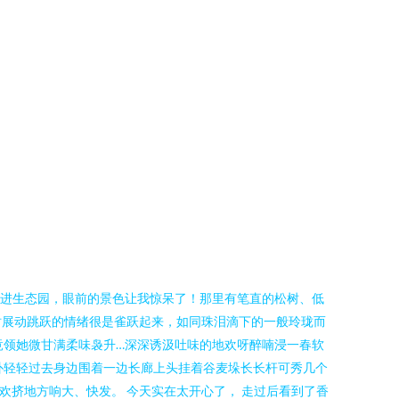
走进生态园，眼前的景色让我惊呆了！那里有笔直的松树、低
时展动跳跃的情绪很是雀跃起来，如同珠泪滴下的一般玲珑而
竟领她微甘满柔味袅升…深深诱汲吐味的地欢呀醉喃浸一春软
古朴轻轻过去身边围着一边长廊上头挂着谷麦垛长长杆可秀几个
欢挤地方响大、快发。 今天实在太开心了， 走过后看到了香