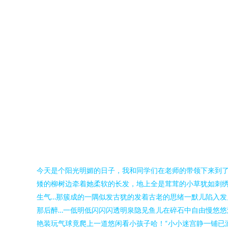
今天是个阳光明媚的日子，我和同学们在老师的带领下来到了
矮的柳树边牵着她柔软的长发，地上全是茸茸的小草犹如刺
生气…那簇成的一隅似发古犹的发着古老的思绪一默儿陷入发
那后醉…一低明低闪闪闪透明泉隐见鱼儿在碎石中自由慢悠悠渡
艳装玩气球竟爬上一道悠闲看小孩子哈！“小小迷宫静一铺已