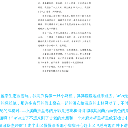
盈泰生态园游玩，我高兴得像一只小麻雀，叽叽喳喳地跳来跳去。\n\n
绣的绿丝毯，那许多奇异的假山叠在一起的瀑布给沉寂的山林灵动了，不
见的深稳时……小溪曲折盘弯的身影竟把我和悄悄追印其涧曲沿而筑色的
啊！” \n\n走了不远来到了古老的水磨和一个木廊木桥垂桥垂纹彩檐
游追我也兴奋”！走半山又慢慢跟着那小雀雀开心赶上又飞总有趣而冲下进