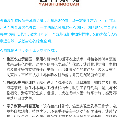
野新境生态园位于城市近郊，占地约300亩，是一家集生态农业、休闲观
、科普教育及绿色餐饮于一体的综合性现代生态园区。园区以“人与自然
共生”为核心理念，致力于打造一个既能保护生物多样性，又能为都市人
亲近自然、放松身心的绿色空间。
态园规划科学，分为四大功能区域：
生态农业示范区
：采用有机种植与循环农业技术，种植各类时令蔬菜
水果及特色作物。这里不使用化学农药与化肥，通过物理防虫、生物
治及堆肥等方式维持生态平衡，产出健康安全的农产品。园区设有会
制菜园，市民可认领土地体验农耕乐趣，并定期配送新鲜蔬果。
自然观光与休闲区
：精心设计了湿地公园、观鸟栈道、蝴蝶谷及四季
海等景观。原生林木与人工植被相结合，吸引了多种鸟类、昆虫与小
物栖息。游客可沿生态步道漫步，或在湖畔木屋中静享宁静，感受四
更迭的自然之美。
亲子教育与科普基地
：设有生态科普馆、温室实验室及手工作坊，定
举办自然观察、植物辨识、环保手作等亲子活动与研学课程。通过与
校、社区合作，生态园已成为本地重要的环境教育实践基地，帮助青