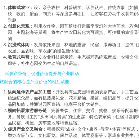
体验式农业
：设计亲子农耕、科普研学、认养认种、传统农事（如插
秧、收割、酿酒、制茶）等深度参与项目，让游客在劳动中收获知识
乐趣。
创意化景观
：利用农作物、园艺植物打造四季变幻的大地艺术、彩色
园、主题花海等景观，将生产性农田转化为可观赏、可拍摄的旅游吸
物。
沉浸式休闲
：发展依托果园、林地的露营、民宿、康养项目，提供“
农屋、品农味、享农趣”的慢生活体验。
教育式科普
：设立农业科技展示馆、生态循环系统观摩点、农耕文化
廊等，将生态园变为生动的自然课堂。
、 延伸产业链，促进价值提升与产业联动
旅融合的核心是产业价值的相互赋能。
纵向延伸农产品加工链
：开发具有生态园特色的农副产品、手工艺品
旅游纪念品，如有机蔬果礼盒、花卉精油、果酱、编织品等，提升农
品附加值，并通过园区直销、电商平台扩大销售。
横向拓展旅游服务链
：完善餐饮、住宿、交通、购物、娱乐等配套服
务。餐饮可主打“从田间到餐桌”的生态宴、特色农家菜；住宿可发展
品民宿、树屋、房车营地等特色住宿。
促进产业交叉融合
：积极探索“农业+文化+康养+教育+体育”等模式
举办农事节庆、文化展览、康养活动、体育赛事等，形成多业共生、