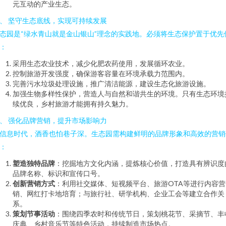
元互动的产业生态。
、 坚守生态底线，实现可持续发展
态园是“绿水青山就是金山银山”理念的实践地。必须将生态保护置于优先
：
采用生态农业技术，减少化肥农药使用，发展循环农业。
控制旅游开发强度，确保游客容量在环境承载力范围内。
完善污水垃圾处理设施，推广清洁能源，建设生态化旅游设施。
加强生物多样性保护，营造人与自然和谐共生的环境。只有生态环境
续优良，乡村旅游才能拥有持久魅力。
、 强化品牌营销，提升市场影响力
信息时代，酒香也怕巷子深。生态园需构建鲜明的品牌形象和高效的营销
：
塑造独特品牌
：挖掘地方文化内涵，提炼核心价值，打造具有辨识度
品牌名称、标识和宣传口号。
创新营销方式
：利用社交媒体、短视频平台、旅游OTA等进行内容营
销、网红打卡地培育；与旅行社、研学机构、企业工会等建立合作关
系。
策划节事活动
：围绕四季农时和传统节日，策划桃花节、采摘节、丰
庆典、乡村音乐节等特色活动，持续制造市场热点。