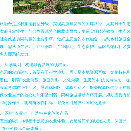
旅融合是乡村旅游转型升级、实现高质量发展的关键路径，尤其对于生态
类兼具农业生产与自然景观特色的载体而言，更是实现经济效益、生态效
社会效益协同共赢的重要引擎。做好生态园的农旅融合，推动乡村旅游全
展，需从顶层设计、产品创新、产业联动、生态保护、品牌营销和社区参
多方面系统发力。
、 科学规划，构建融合发展的顶层设计
态园的农旅融合，首要在于科学规划。需立足本地资源禀赋、文化特色和
定位，明确“农业为基、旅游为形、文化为魂、生态为本”的发展理念。规
统筹考虑农业生产区、景观休闲区、体验互动区、服务配套区的空间布局
保农业生产的核心功能不被削弱，同时旅游活动有序开展。规划应具有前
和可操作性，明确阶段性目标，避免盲目建设和同质化竞争。
、 深耕“农业+”，打造特色化体验产品
态园的吸引力根植于独特的农业体验。要超越简单的观光采摘，深度开
“农业+”多元产品体系：